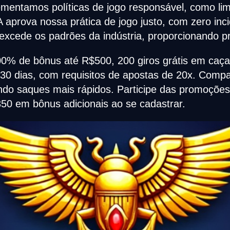
entamos políticas de jogo responsável, como limi
 aprova nossa prática de jogo justo, com zero in
xcede os padrões da indústria, proporcionando pr
% de bônus até R$500, 200 giros grátis em caça
30 dias, com requisitos de apostas de 20x. Compa
do saques mais rápidos. Participe das promoções a
50 em bônus adicionais ao se cadastrar.