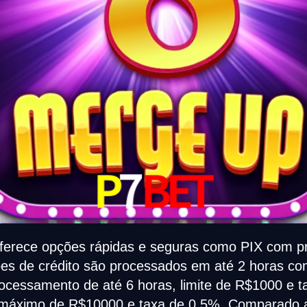
erece opções rápidas e seguras como PIX com pr
es de crédito são processados em até 2 horas co
ocessamento de até 6 horas, limite de R$1000 e 
te máximo de R$10000 e taxa de 0,5%. Comparado