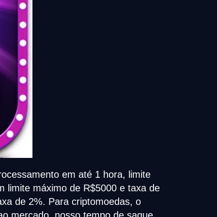
ocessamento em até 1 hora, limite
m limite máximo de R$5000 e taxa de
taxa de 2%. Para criptomoedas, o
 ao mercado, nosso tempo de saque