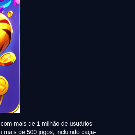
 com mais de 1 milhão de usuários
m mais de 500 jogos, incluindo caça-