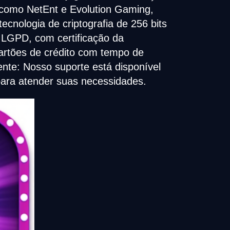
 como NetEnt e Evolution Gaming,
ecnologia de criptografia de 256 bits
 LGPD, com certificação da
artões de crédito com tempo de
ente: Nosso suporte está disponível
para atender suas necessidades.